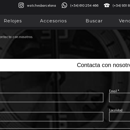
watchesbarcelona
(+34) 610 254 466
(+34) 931 
Relojes
Accesorios
Buscar
Vend
ontacta con nosotros
Contacta con nosotr
Email *
Localidad