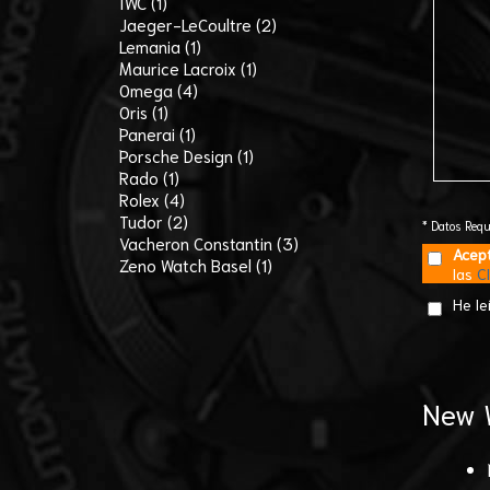
IWC (1)
Jaeger-LeCoultre (2)
Lemania (1)
Maurice Lacroix (1)
Omega (4)
Oris (1)
Panerai (1)
Porsche Design (1)
Rado (1)
Rolex (4)
Tudor (2)
* Datos Requ
Vacheron Constantin (3)
Acept
Zeno Watch Basel (1)
las
C
He le
New W