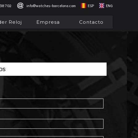
838 702
info@watches-barcelona.com
ESP
ENG
er Reloj
Empresa
Contacto
os