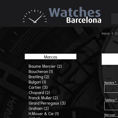
›
Inicio
C
Marcas
Baume Mercier (2)
Boucheron (1)
Breitling (2)
Bulgari (1)
Nombre *
Cartier (3)
Chopard (2)
Franck Muller (2)
Teléfono *
Girard Perregaux (3)
Graham (2)
H.Moser & Cie (1)
Mensaje