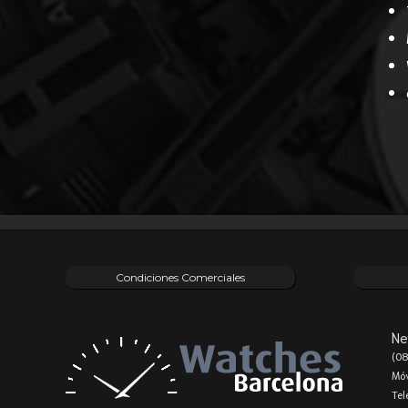
Condiciones Comerciales
Ne
(08
Móv
Tel