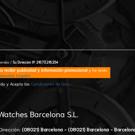
eridos /
Su Direccion IP: 216.73.216.254
o recibir publicidad y información promocional
y he leído
láusulas Legales
.
ído y Acepto las
Condiciones de Uso
atches Barcelona S.L.
Dirección:
(08021) Barcelona - (08021) Barcelona - Barcelon