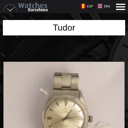
ESP
ENG
Tudor