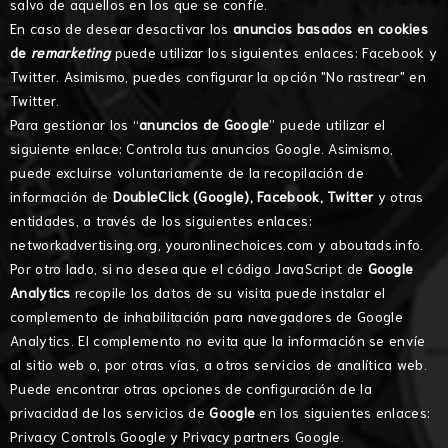
salvo de aquellos en los que se confíe.
En caso de desear desactivar los
anuncios basados en cookies
de
remarketing
puede utilizar los siguientes enlaces:
Facebook
y
Twitter
. Asimismo, puedes configurar la opción "
No rastrear
" en
Twitter.
Para gestionar los “
anuncios de Google
” puede utilizar el
siguiente enlace:
Controla tus anuncios Google
. Asimismo,
puede excluirse voluntariamente de la recopilación de
información de
DoubleClick (Google), Facebook, Twitter
y otras
entidades, a través de los siguientes enlaces:
networkadvertising.org
,
youronlinechoices.com
y
aboutads.info
.
Por otro lado, si no desea que el código JavaScript de
Google
Analytics
recopile los datos de su visita puede instalar el
complemento de inhabilitación
para navegadores de Google
Analytics. El complemento no evita que la información se envíe
al sitio web o, por otras vías, a otros servicios de analítica web.
Puede encontrar otras opciones de configuración de la
privacidad de los servicios de
Google
en los siguientes enlaces:
Privacy Controls Google
y
Privacy partners Google
.