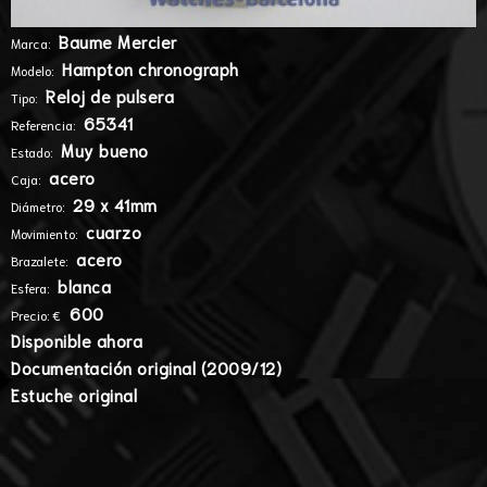
Baume Mercier
Marca:
Hampton chronograph
Modelo:
Reloj de pulsera
Tipo:
65341
Referencia:
Muy bueno
Estado:
acero
Caja:
29 x 41mm
Diámetro:
cuarzo
Movimiento:
acero
Brazalete:
blanca
Esfera:
600
Precio: €
Disponible ahora
Documentación original (2009/12)
Estuche original