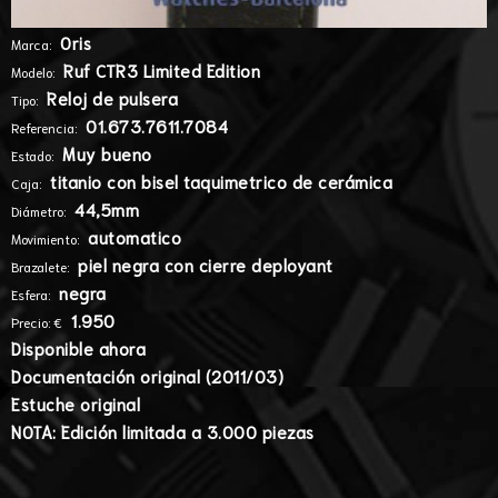
Oris
Marca:
Ruf CTR3 Limited Edition
Modelo:
Reloj de pulsera
Tipo:
01.673.7611.7084
Referencia:
Muy bueno
Estado:
titanio con bisel taquimetrico de cerámica
Caja:
44,5mm
Diámetro:
automatico
Movimiento:
piel negra con cierre deployant
Brazalete:
negra
Esfera:
1.950
Precio: €
Disponible ahora
Documentación original (2011/03)
Estuche original
NOTA: Edición limitada a 3.000 piezas