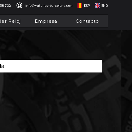
838 702
info@watches-barcelona.com
ESP
ENG
er Reloj
Empresa
Contacto
da