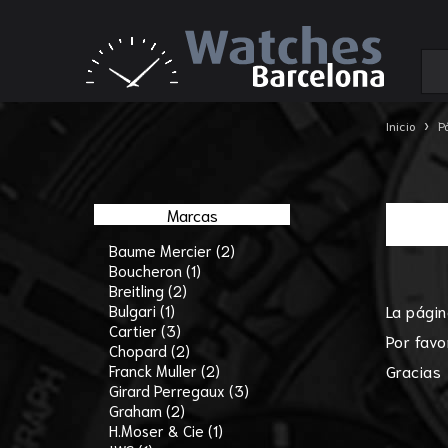
›
Inicio
P
Marcas
Baume Mercier (2)
Boucheron (1)
Breitling (2)
Bulgari (1)
La págin
Cartier (3)
Por favo
Chopard (2)
Franck Muller (2)
Gracias
Girard Perregaux (3)
Graham (2)
H.Moser & Cie (1)